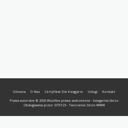
Główna
O Nas
Certyfikat Dla Księgarni
Usługi
Kontakt
Prawa autorskie © 2026 Wszelkie prawa zastrzeżone -
ksiegarnia.libros
Obsługiwana przez:
SITE123
-
Tworzenie Stron WWW